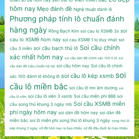
đoán số đề hôm nay yên bái
hôm nay
Mẹo đánh đề
Nghệ thuật đánh lô
Phương pháp tính lô chuẩn đánh
hàng ngày
soi
Rồng Bạch Kim
soi cau lo XSMB 3s
cau lo XSMB hom nay
soi cau XSMB 1 lo duy nhat
soi
Soi cầu chính
soi cầu bạch thủ lô
cầu 3 miền
xác nhất hôm nay
soi cầu dàn đề chính xác 100 ô tô
soi
soi cầu hôm nay
Soi cầu lô chính
cầu dàn đề siêu chuẩn hà nội
soi
soi cầu lô kép xsmb
xác 100 đánh lô không lỗ
cầu lô miền bắc
soi cầu lô mn âm dương
soi
soi cầu lô xiên 3 xsmb
Soi cầu miễn phí 888
soi
cầu lô xiên
Soi cầu XSMB miễn
cầu song thủ khung 3 ngày mb
phí ngày hôm nay
soi dàn đề hôm nay
soi dàn đề
miền bắc
soi lô miễn phí
song thủ lô khung 3 ngày
song thủ lô
kép khung 2 ngày
số đề hôm nay ra bao nhiêu
số đề đầu đuôi ăn bao nhiêu