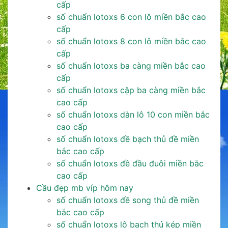
cấp
số chuẩn lotoxs 6 con lô miền bắc cao
cấp
số chuẩn lotoxs 8 con lô miền bắc cao
cấp
số chuẩn lotoxs ba càng miền bắc cao
cấp
số chuẩn lotoxs cặp ba càng miền bắc
cao cấp
số chuẩn lotoxs dàn lô 10 con miền bắc
cao cấp
số chuẩn lotoxs đề bạch thủ đề miền
bắc cao cấp
số chuẩn lotoxs đề đầu đuôi miền bắc
cao cấp
Cầu đẹp mb víp hôm nay
số chuẩn lotoxs đề song thủ đề miền
bắc cao cấp
số chuẩn lotoxs lô bạch thủ kép miền