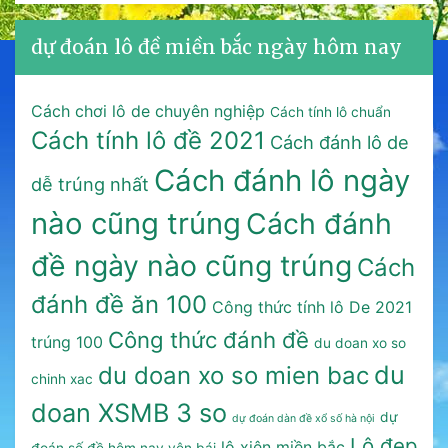
dự đoán lô đề miền bắc ngày hôm nay
Cách chơi lô de chuyên nghiệp
Cách tính lô chuẩn
Cách tính lô đề 2021
Cách đánh lô de
Cách đánh lô ngày
dễ trúng nhất
nào cũng trúng
Cách đánh
đề ngày nào cũng trúng
Cách
đánh đề ăn 100
Công thức tính lô De 2021
Công thức đánh đề
trúng 100
du doan xo so
du
du doan xo so mien bac
chinh xac
doan XSMB 3 so
dự
dự đoán dàn đề xổ số hà nội
Lô đẹp
lô xiên miền bắc