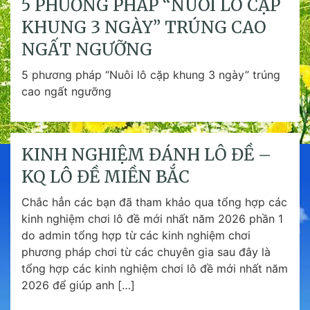
5 PHƯƠNG PHÁP “NUÔI LÔ CẶP
KHUNG 3 NGÀY” TRÚNG CAO
NGẤT NGƯỠNG
5 phương pháp “Nuôi lô cặp khung 3 ngày” trúng
cao ngất ngưỡng
KINH NGHIỆM ĐÁNH LÔ ĐỀ –
KQ LÔ ĐỀ MIỀN BẮC
Chắc hẳn các bạn đã tham khảo qua tổng hợp các
kinh nghiệm chơi lô đề mới nhất năm 2026 phần 1
do admin tổng hợp từ các kinh nghiệm chơi
phương pháp chơi từ các chuyên gia sau đây là
tổng hợp các kinh nghiệm chơi lô đề mới nhất năm
2026 để giúp anh […]