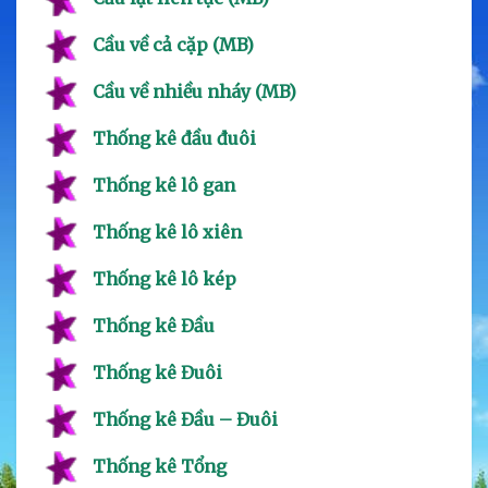
Cầu về cả cặp (MB)
Cầu về nhiều nháy (MB)
Thống kê đầu đuôi
Thống kê lô gan
Thống kê lô xiên
Thống kê lô kép
Thống kê Đầu
Thống kê Đuôi
Thống kê Đầu – Đuôi
Thống kê Tổng