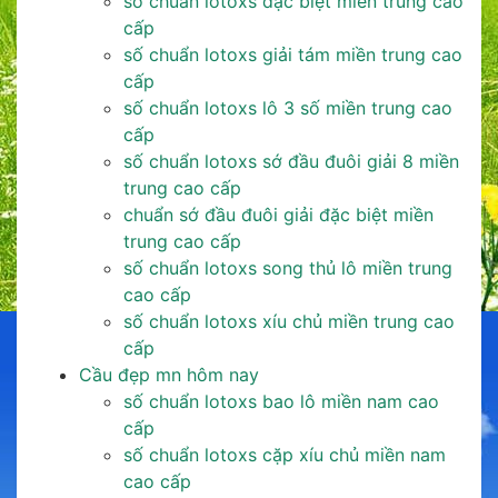
số chuẩn lotoxs đặc biệt miền trung cao
cấp
số chuẩn lotoxs giải tám miền trung cao
cấp
số chuẩn lotoxs lô 3 số miền trung cao
cấp
số chuẩn lotoxs sớ đầu đuôi giải 8 miền
trung cao cấp
chuẩn sớ đầu đuôi giải đặc biệt miền
trung cao cấp
số chuẩn lotoxs song thủ lô miền trung
cao cấp
số chuẩn lotoxs xíu chủ miền trung cao
cấp
Cầu đẹp mn hôm nay
số chuẩn lotoxs bao lô miền nam cao
cấp
số chuẩn lotoxs cặp xíu chủ miền nam
cao cấp