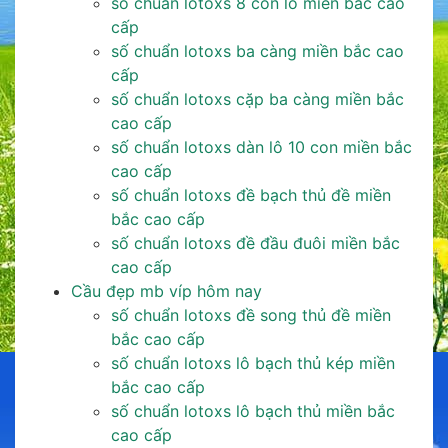
số chuẩn lotoxs 8 con lô miền bắc cao
cấp
số chuẩn lotoxs ba càng miền bắc cao
cấp
số chuẩn lotoxs cặp ba càng miền bắc
cao cấp
số chuẩn lotoxs dàn lô 10 con miền bắc
cao cấp
số chuẩn lotoxs đề bạch thủ đề miền
bắc cao cấp
số chuẩn lotoxs đề đầu đuôi miền bắc
cao cấp
Cầu đẹp mb víp hôm nay
số chuẩn lotoxs đề song thủ đề miền
bắc cao cấp
số chuẩn lotoxs lô bạch thủ kép miền
bắc cao cấp
số chuẩn lotoxs lô bạch thủ miền bắc
cao cấp