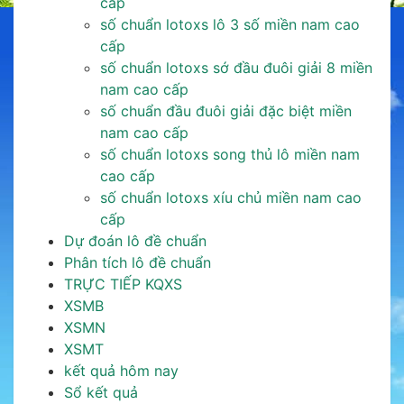
cấp
số chuẩn lotoxs lô 3 số miền nam cao
cấp
số chuẩn lotoxs sớ đầu đuôi giải 8 miền
nam cao cấp
số chuẩn đầu đuôi giải đặc biệt miền
nam cao cấp
số chuẩn lotoxs song thủ lô miền nam
cao cấp
số chuẩn lotoxs xíu chủ miền nam cao
cấp
Dự đoán lô đề chuẩn
Phân tích lô đề chuẩn
TRỰC TIẾP KQXS
XSMB
XSMN
XSMT
kết quả hôm nay
Sổ kết quả