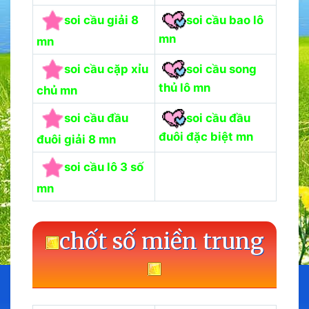
soi cầu bao lô
soi cầu giải 8
mn
mn
soi cầu song
soi cầu cặp xỉu
thủ lô mn
chủ mn
soi cầu đầu
soi cầu đầu
đuôi đặc biệt mn
đuôi giải 8 mn
soi cầu lô 3 số
mn
chốt số miền trung