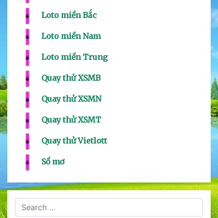
Loto miền Bắc
Loto miền Nam
Loto miền Trung
Quay thử XSMB
Quay thử XSMN
Quay thử XSMT
Quay thử Vietlott
Sổ mơ