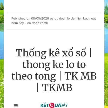
Published on 08/05/2026
by du doan lo de mien bac ngay
hom nay - du doan xsmb
Thống kê xổ số |
thong ke lo to
theo tong | TK MB
| TKMB