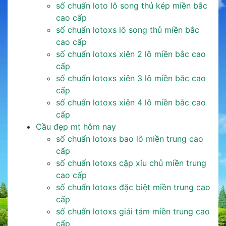
số chuẩn loto lô song thủ kép miền bắc
cao cấp
số chuẩn lotoxs lô song thủ miền bắc
cao cấp
số chuẩn lotoxs xiên 2 lô miền bắc cao
cấp
số chuẩn lotoxs xiên 3 lô miền bắc cao
cấp
số chuẩn lotoxs xiên 4 lô miền bắc cao
cấp
Cầu đẹp mt hôm nay
số chuẩn lotoxs bao lô miền trung cao
cấp
số chuẩn lotoxs cặp xíu chủ miền trung
cao cấp
số chuẩn lotoxs đặc biệt miền trung cao
cấp
số chuẩn lotoxs giải tám miền trung cao
cấp