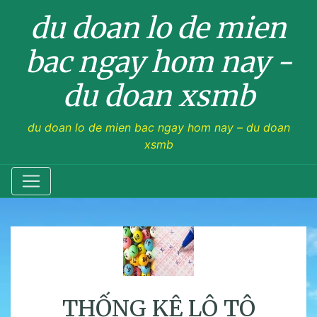
du doan lo de mien
bac ngay hom nay -
du doan xsmb
du doan lo de mien bac ngay hom nay – du doan
xsmb
THỐNG KÊ LÔ TÔ