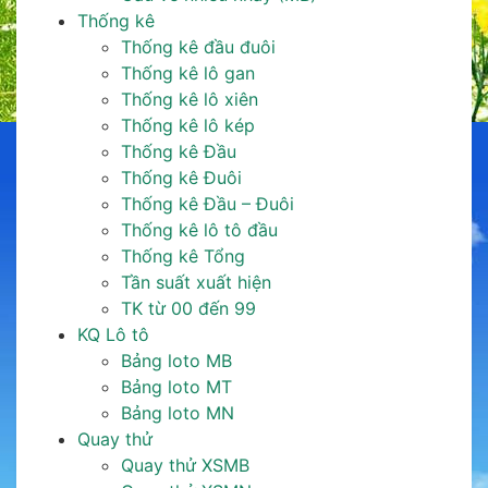
Thống kê
Thống kê đầu đuôi
Thống kê lô gan
Thống kê lô xiên
Thống kê lô kép
Thống kê Đầu
Thống kê Đuôi
Thống kê Đầu – Đuôi
Thống kê lô tô đầu
Thống kê Tổng
Tần suất xuất hiện
TK từ 00 đến 99
KQ Lô tô
Bảng loto MB
Bảng loto MT
Bảng loto MN
Quay thử
Quay thử XSMB