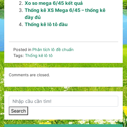
Xo so mega 6/45 kết quả
Thống kê XS Mega 6/45 – thống kê
đầy đủ
Thống kê lô tô đầu
Posted in
Phân tích lô đề chuẩn
Tags:
Thống kê lô tô
Comments are closed.
Search