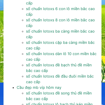
cấp
số chuẩn lotoxs 6 con lô miền bắc cao
cấp
số chuẩn lotoxs 8 con lô miền bắc cao
cấp
số chuẩn lotoxs ba càng miền bắc cao
cấp
số chuẩn lotoxs cặp ba càng miền bắc
cao cấp
số chuẩn lotoxs dàn lô 10 con miền bắc
cao cấp
số chuẩn lotoxs đề bạch thủ đề miền
bắc cao cấp
số chuẩn lotoxs đề đầu đuôi miền bắc
cao cấp
Cầu đẹp mb víp hôm nay
số chuẩn lotoxs đề song thủ đề miền
bắc cao cấp
số chuẩn lotoxs lô bạch thủ kép miền