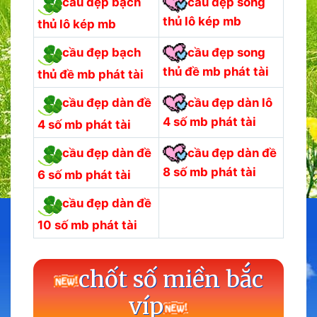
cầu đẹp song
cầu đẹp bạch
thủ lô kép mb
thủ lô kép mb
cầu đẹp song
cầu đẹp bạch
thủ đề mb phát tài
thủ đề mb phát tài
cầu đẹp dàn lô
cầu đẹp dàn đề
4 số mb phát tài
4 số mb phát tài
cầu đẹp dàn đề
cầu đẹp dàn đề
8 số mb phát tài
6 số mb phát tài
cầu đẹp dàn đề
10 số mb phát tài
chốt số miền bắc
víp