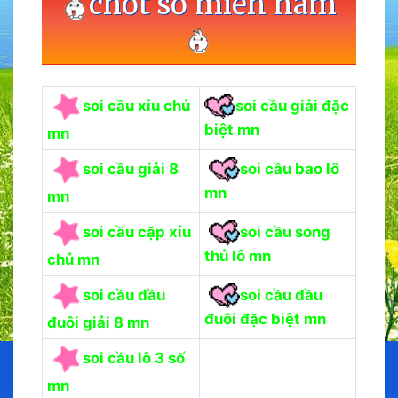
chốt số miền nam
soi cầu giải đặc
soi cầu xỉu chủ
biệt mn
mn
soi cầu bao lô
soi cầu giải 8
mn
mn
soi cầu song
soi cầu cặp xỉu
thủ lô mn
chủ mn
soi cầu đầu
soi cầu đầu
đuôi đặc biệt mn
đuôi giải 8 mn
soi cầu lô 3 số
mn