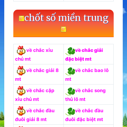
chốt số miền trung
về chắc xỉu
về chắc giải
chủ mt
đặc biệt mt
về chắc giải 8
về chắc bao lô
mt
mt
về chắc cặp
về chắc song
xỉu chủ mt
thủ lô mt
về chắc đầu
về chắc đầu
đuôi giải 8 mt
đuôi đặc biệt mt