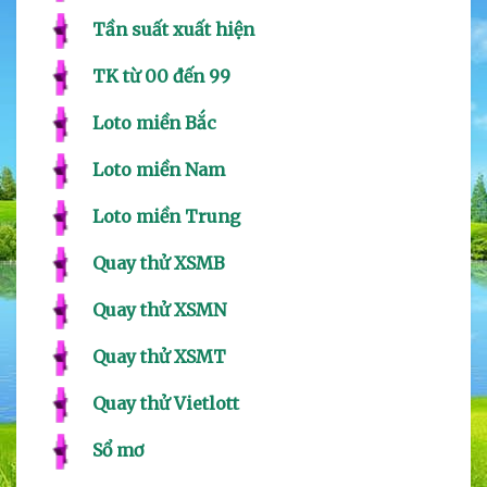
Tần suất xuất hiện
TK từ 00 đến 99
Loto miền Bắc
Loto miền Nam
Loto miền Trung
Quay thử XSMB
Quay thử XSMN
Quay thử XSMT
Quay thử Vietlott
Sổ mơ