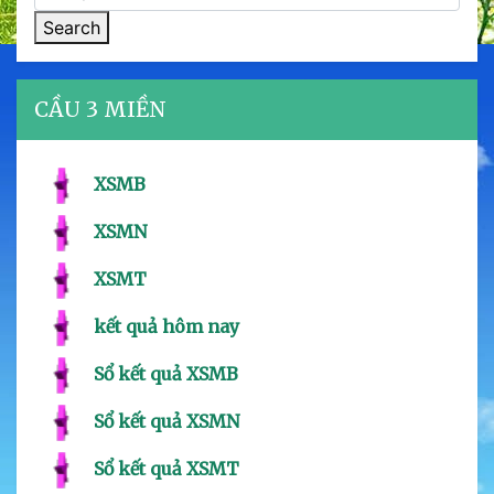
Search
CẦU 3 MIỀN
XSMB
XSMN
XSMT
kết quả hôm nay
Sổ kết quả XSMB
Sổ kết quả XSMN
Sổ kết quả XSMT