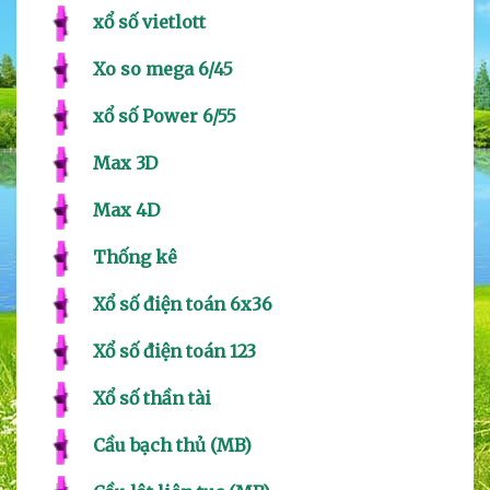
xổ số vietlott
Xo so mega 6/45
xổ số Power 6/55
Max 3D
Max 4D
Thống kê
Xổ số điện toán 6x36
Xổ số điện toán 123
Xổ số thần tài
Cầu bạch thủ (MB)