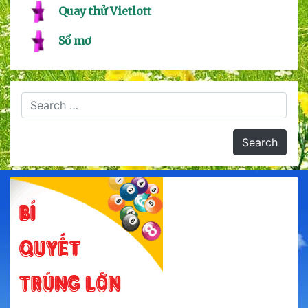
Quay thử Vietlott
Sổ mơ