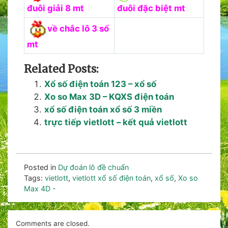
đuôi giải 8 mt
đuôi đặc biệt mt
về chắc lô 3 số
mt
Related Posts:
Xổ số điện toán 123 – xổ số
Xo so Max 3D – KQXS điện toán
xổ số điện toán xổ số 3 miền
trực tiếp vietlott – kết quả vietlott
Posted in
Dự đoán lô đề chuẩn
Tags:
vietlott
,
vietlott xổ số điện toán
,
xổ số
,
Xo so
Max 4D -
Comments are closed.