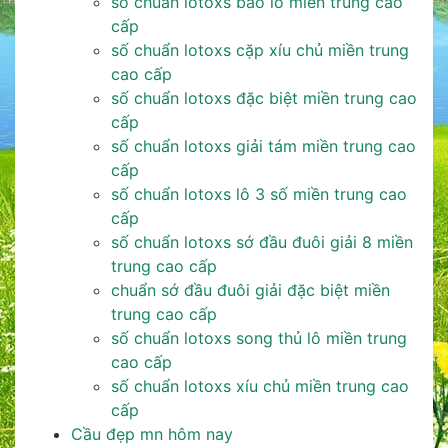
số chuẩn lotoxs bao lô miền trung cao
cấp
số chuẩn lotoxs cặp xíu chủ miền trung
cao cấp
số chuẩn lotoxs đặc biệt miền trung cao
cấp
số chuẩn lotoxs giải tám miền trung cao
cấp
số chuẩn lotoxs lô 3 số miền trung cao
cấp
số chuẩn lotoxs sớ đầu đuôi giải 8 miền
trung cao cấp
chuẩn sớ đầu đuôi giải đặc biệt miền
trung cao cấp
số chuẩn lotoxs song thủ lô miền trung
cao cấp
số chuẩn lotoxs xíu chủ miền trung cao
cấp
Cầu đẹp mn hôm nay