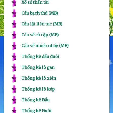
Xổ số thần tài
Cầu bạch thủ (MB)
Cầu lật liên tục (MB)
Cầu về cả cặp (MB)
Cầu về nhiều nháy (MB)
Thống kê đầu đuôi
Thống kê lô gan
Thống kê lô xiên
Thống kê lô kép
Thống kê Đầu
Thống kê Đuôi