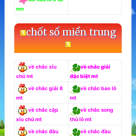
mn
chốt số miền trung
về chắc xỉu
về chắc giải
chủ mt
đặc biệt mt
về chắc giải 8
về chắc bao lô
mt
mt
về chắc cặp
về chắc song
xỉu chủ mt
thủ lô mt
về chắc đầu
về chắc đầu