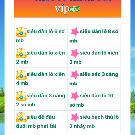
víp
siêu dàn lô 6 số
siêu dàn lô 8 số
mb
mb
siêu dàn lô xiên
siêu dàn lô xiên
2 mb
3 mb
siêu dàn lô xiên
siêu xác 3 càng
4 mb
mb
siêu dàn 3 càng
siêu dàn lô 10
2 số mb
số mb
siêu đề đầu
siêu bạch thủ lô
đuôi mb phát tài
2 nháy mb